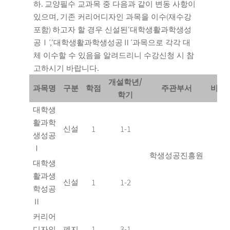
.
하
교양필수 교과목 중 다음과 같이 변동 사항이
,
(
있으며
기존 커리어디자인 과목을 이수
재수강
)
‘
포함
하고자 할 경우 신설된
대학생활과학생성
’,‘
’
공
Ⅰ
대학생활과학생성공
Ⅱ
과목으로 각각 대
체 이수할 수 있음을 알려드리니 수강신청 시 참
.
고하시기 바랍니다
/
개설학년
과목명
구분
학점
주관부서
비고
학기
대학생
활과학
1
1-1
신설
생성공
Ⅰ
학생성공진흥원
대학생
활과생
1
1-2
신설
학성공
Ⅱ
커리어
1
3-1
디자인
폐지