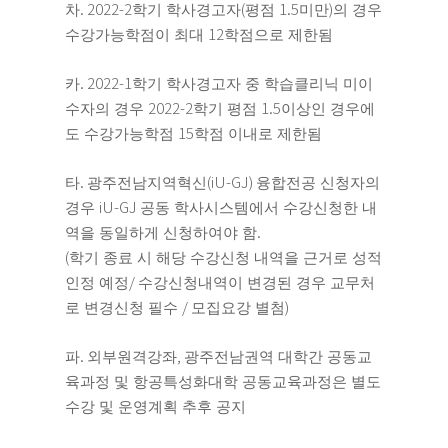
. 2022-2
(
1.5
)
차
학기 학사경고자
평점
미만
의 경우
12
수강가능학점이 최대
학점으로 제한됨
. 2022-1
카
학기 학사경고자 중 학습클리닉 미이
2022-2
1.5
수자의 경우
학기 평점
이상인 경우에
15
도 수강가능학점
학점 이내로 제한됨
.
(iU-GJ)
타
광주전남지역혁신
융합전공 신청자의
iU-GJ
경우
공동 학사시스템에서 수강신청한 내
.
역을 동일하게 신청하여야 함
(
학기 종료 시 해당 수강신청 내역을 근거로 성적
/
인정 예정
수강신청내역이 변경된 경우 교무처
/
)
로 변경신청 필수
모집요강 별첨
.
,
파
외부원격강좌
광주전남권역 대학간 공동교
육과정 및 항공특성화대학 공동교육과정은 별도
수강 및 운영계획 추후 공지