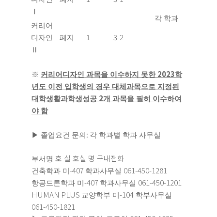
Ⅰ
각 학과
커리어
1
3-2
디자인
폐지
Ⅱ
2023
※
커리어디자인 과목을 이수하지 못한
학
년도 이전 입학생의 경우 대체과목으로 지정된
2
대학생활과학생성공
개 과목을 필히 이수하여
야 함
:
▶
졸업요건 문의
각 학과별 학과 사무실
호 실 호실 명 구내전화
부서명
-407
061-450-1281
건축학과 미
학과사무실
-407
061-450-1201
항공드론학과
미
학과사무실
HUMAN PLUS
-104
교양학부
미
학부사무실
061-450-1821