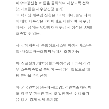
'
이수수강신청
버튼을 클릭하여 대상과목 선택
(
)
스마트폰은 재수강신청 불가
3
,
※
학기당 재수강 신청은
과목 이내
동일 과목
3
,
에 대한 재수강은
회 이내로 제한되며
재수강
A0(3
B0)
과목의 성적은
회차 재수강 시 성적은
를
.
초과할 수 없음
.
:
>
사
강의계획서
통합정보시스템 학생서비스
수
>
업
개설교과목조회 메뉴에서 조회 가능
.
,
아
진로설계
대학생활과학생성공
Ⅰ
과목의 경
우 소속학과별로 분반이 구성되어 있으므로 해
당 분반을 수강신청
.
(
),
(
자
외국인학생전용과목
교양
성인학습자
만학
)
도
의 경우 한국인 학생 및 일반학생 수강 불가
(
)
수강 시 강제 삭제 조치됨