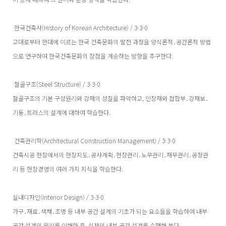
한국건축사(History of Korean Architecture) / 3-3-0
고대로부터 현대에 이르는 한국 건축문화의 발전 과정을 양식론적․공간론적 방법
으로 연구하여 한국건축문화의 장점을 계승하는 방향을 추구한다.
철골구조(Steel Structure) / 3-3-0
철골구조의 기본 구성원리와 강재의 성질을 파악하고, 인장재와 접합부․강재보․
기둥․트러스의 설계에 대하여 학습한다.
건축관리학(Architectural Construction Management) / 3-3-0
건축시공 현장에서의 현장지도․공사계획․현장관리․노무관리․재무관리․공정관
리 등 현장경영의 여러 가지 지식을 학습한다.
실내디자인(Interior Design) / 3-3-0
가구․재료․색채․조명 등 내부 공간 설계의 기초가 되는 요소들을 학습하여 내부
공간 설계의 원리를 이해한 후, 실제의 내부 공간 설계를 수행해 본다.