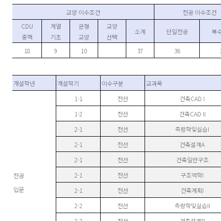
교양 이수조건
전공 이수조건
CDU
계열
균형
교양
소계
단일전공
복
중핵
기초
교양
선택
18
9
10
37
36
개설학년
개설학기
이수구분
교과목
1-1
전선
건축CAD I
1-2
전선
건축CAD II
2-1
전선
측량학및실습I
2-1
전선
건축설계A
2-1
전선
건축일반구조
2-1
전선
구조역학I
전공
입문
2-1
전선
건축계획I
2-2
전선
측량학및실습II
2-2
전선
건축설계B