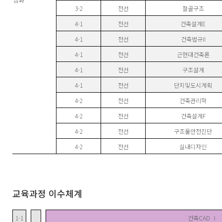
3-2
전선
철골구조
4-1
전선
건축설계E
4-1
전선
건축법규II
4-1
전선
근현대건축론
4-1
전선
구조설계
4-1
전선
단지및도시계획
4-2
전선
건축관리학
4-2
전선
건축설계F
4-2
전선
구조물안전진단
4-2
전선
실내디자인
교육과정 이수체계
1-1
건축CAD Ⅰ