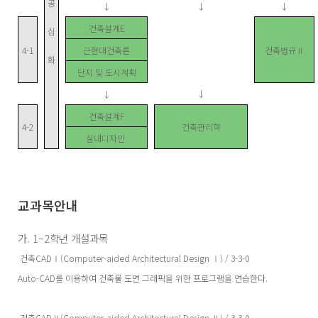
공
↓
↓
↓
건축설계E
심
4-1
근현대건축론
건축법규Ⅱ
화
단지 및 도시계획
↓
↓
건축설계F
4-2
건축관리학
실내디자인
교과목안내
가. 1~2학년 개설과목
건축CADⅠ(Computer-aided Architectural Design Ⅰ) / 3-3-0
Auto-CAD를 이용하여 건축물 도면 그래픽을 위한 프로그램을 연습한다.
건축CADⅡ(Computer-aided Architectural Design Ⅱ) / 3-3-0