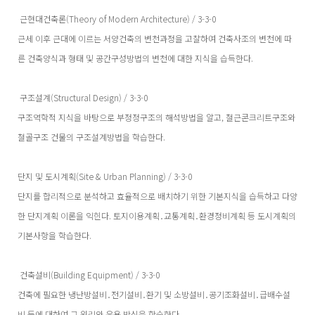
근현대건축론(Theory of Modern Architecture) / 3-3-0
근세 이후 근대에 이르는 서양건축의 변천과정을 고찰하여 건축사조의 변천에 따
른 건축양식과 형태 및 공간구성방법의 변천에 대한 지식을 습득한다.
구조설계(Structural Design) / 3-3-0
구조역학적 지식을 바탕으로 부정정구조의 해석방법을 알고, 철근콘크리트구조와
철골구조 건물의 구조설계방법을 학습한다.
단지 및 도시계획(Site & Urban Planning) / 3-3-0
단지를 합리적으로 분석하고 효율적으로 배치하기 위한 기본지식을 습득하고 다양
한 단지계획 이론을 익힌다. 토지이용계획․교통계획․환경정비계획 등 도시계획의
기본사항을 학습한다.
건축설비(Building Equipment) / 3-3-0
건축에 필요한 냉난방설비․전기설비․환기 및 소방설비․공기조화설비․급배수설
비 등에 대하여 그 원리와 운용 방식을 학습한다.