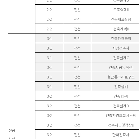
2-2
전선
구조역학II
2-2
전선
건축재료실험
2-2
전선
건축계획II
3-1
전선
건축환경공학
3-1
전선
서양건축사
3-1
전선
건축설계C
3-1
전선
건축시공및적산I
3-1
전선
철근콘크리트구조
3-1
전선
건축설비
3-2
전선
건축법규I
3-2
전선
건축설계D
3-2
전선
건축환경조절시스템
3-2
전선
건축시공및적산II
전공
3-2
전선
한국건축사
심화