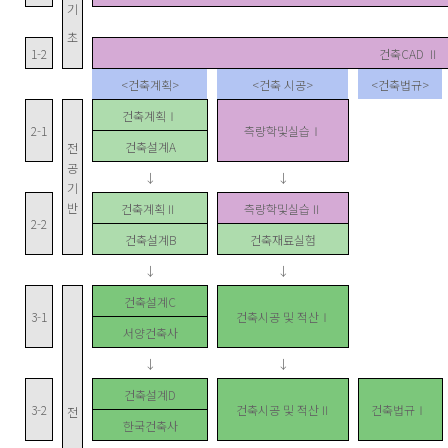
기
초
1-2
건축CAD Ⅱ
<건축계획>
<건축 시공>
<건축법규>
건축계획Ⅰ
2-1
측량학및실습Ⅰ
건축설계A
전
공
↓
↓
기
반
건축계획Ⅱ
측량학및실습Ⅱ
2-2
건축설계B
건축재료실험
↓
↓
건축설계C
3-1
건축시공 및 적산Ⅰ
서양건축사
↓
↓
건축설계D
3-2
건축시공 및 적산Ⅱ
건축법규Ⅰ
전
한국건축사